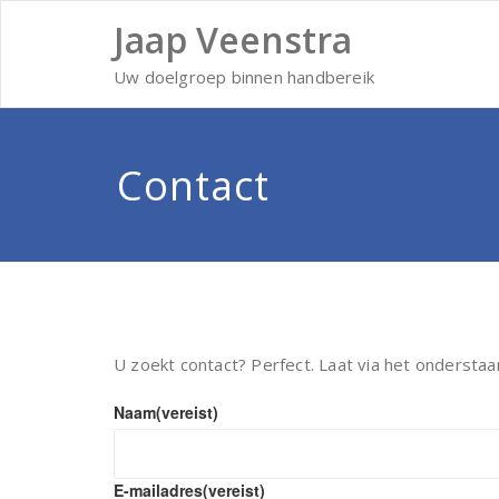
Ga
Jaap Veenstra
naar
de
inhoud
Uw doelgroep binnen handbereik
Contact
U zoekt contact? Perfect. Laat via het onderstaa
Naam
(vereist)
E-mailadres
(vereist)