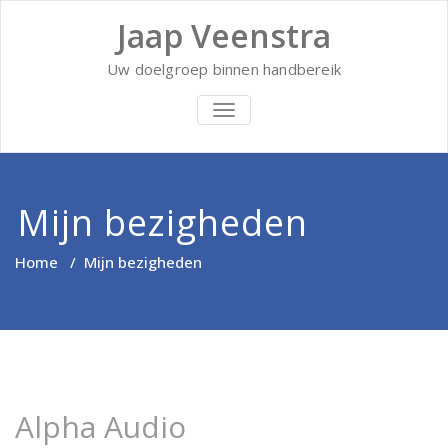
Ga
Jaap Veenstra
naar
de
inhoud
Uw doelgroep binnen handbereik
TOGGLE
NAVIGATIE
Mijn bezigheden
Home
/
Mijn bezigheden
Alpha Audio